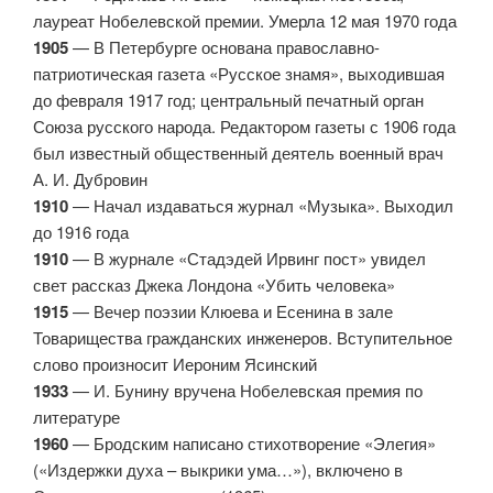
лауреат Нобелевской премии. Умерла 12 мая 1970 года
1905
— В Петербурге основана православно-
патриотическая газета «Русское знамя», выходившая
до февраля 1917 год; центральный печатный орган
Союза русского народа. Редактором газеты с 1906 года
был известный общественный деятель военный врач
А. И. Дубровин
1910
— Начал издаваться журнал «Музыка». Выходил
до 1916 года
1910
— В журнале «Стадэдей Ирвинг пост» увидел
свет рассказ Джека Лондона «Убить человека»
1915
— Вечер поэзии Клюева и Есенина в зале
Товарищества гражданских инженеров. Вступительное
слово произносит Иероним Ясинский
1933
— И. Бунину вручена Нобелевская премия по
литературе
1960
— Бродским написано стихотворение «Элегия»
(«Издержки духа – выкрики ума…»), включено в