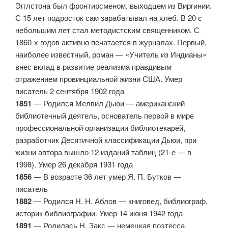
Эгглстона был фронтирсменом, выходцем из Виргинии.
С 15 лет подросток сам зарабатывал на хлеб. В 20 с
небольшим лет стал методистским священником. С
1860-х годов активно печатается в журналах. Первый,
наиболее известный, роман — «Учитель из Индианы»
внес вклад в развитие реализма правдивым
отражением провинциальной жизни США. Умер
писатель 2 сентября 1902 года
1851
— Родился Мелвил Дьюи — американский
библиотечный деятель, основатель первой в мире
профессиональной организации библиотекарей,
разработчик Десятичной классификации Дьюи, при
жизни автора вышло 12 изданий таблиц (21-е — в
1998). Умер 26 декабря 1931 года
1856
— В возрасте 36 лет умер Я. П. Бутков —
писатель
1882
— Родился Н. Н. Аблов — книговед, библиограф,
историк библиографии. Умер 14 июня 1942 года
1891
— Родилась Н. Закс — немецкая поэтесса,