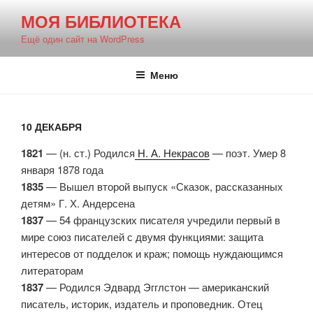
Перейти
МОЯ БИБЛИОТЕКА
к
Ещё один сайт на WordPress
содержимому
Меню
10 ДЕКАБРЯ
1821
— (н. ст.) Родился
Н. А. Некрасов
— поэт. Умер 8
января 1878 года
1835
— Вышел второй выпуск «Сказок, рассказанных
детям» Г. Х. Андерсена
1837
— 54 французских писателя учредили первый в
мире союз писателей с двумя функциями: защита
интересов от подделок и краж; помощь нуждающимся
литераторам
1837
— Родился Эдвард Эгглстон — американский
писатель, историк, издатель и проповедник. Отец