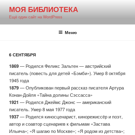
Перейти
МОЯ БИБЛИОТЕКА
к
Ещё один сайт на WordPress
содержимому
Меню
6 СЕНТЯБРЯ
1869
— Родился Феликс Зальтен — австрийский
писатель (повесть для детей «Бэмби»). Умер 8 октября
1945 года
1879
— Опубликован первый рассказ писателя Артура
Конан-Дойля «Тайна долины Сэссасса»
1921
— Родился Джеймс Джонс — американский
писатель. Умер 8 мая 1977 года
1937
— Родился киносценарист, кинорежиссёр и поэт,
автор и соавтор сценариев к фильмам «Застава
Ильича»; «Я шагаю по Москве»; «Я родом из детства»;