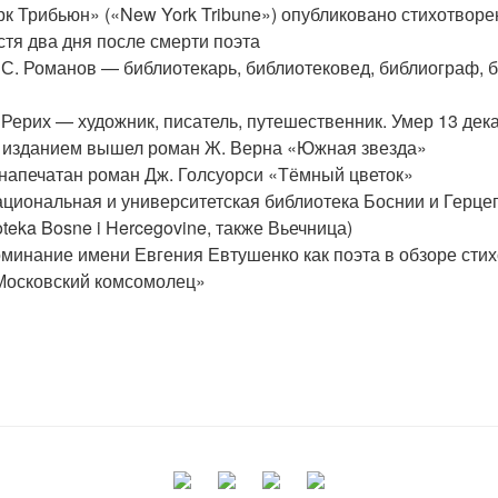
 Трибьюн» («New York Tribune») опубликовано стихотворе
тя два дня после смерти поэта
С. Романов — библиотекарь, библиотековед, библиограф, 
Рерих — художник, писатель, путешественник. Умер 13 дек
изданием вышел роман Ж. Верна «Южная звезда»
апечатан роман Дж. Голсуорси «Тёмный цветок»
иональная и университетская библиотека Боснии и Герцег
lioteka Bosne i Hercegovine, также Вьечница)
инание имени Евгения Евтушенко как поэта в обзоре стих
Московский комсомолец»