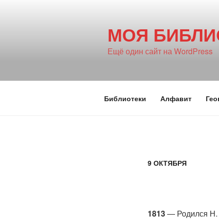
Перейти
к
МОЯ БИБЛИ
содержимому
Ещё один сайт на WordPress
Библиотеки
Алфавит
Гео
9 ОКТЯБРЯ
1813
— Родился Н. 