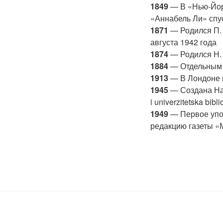
1849
— В «Нью-Йорк
«Аннабель Ли» спус
1871
— Родился П. 
августа 1942 года
1874
— Родился Н. 
1884
— Отдельным 
1913
— В Лондоне н
1945
— Создана Нац
i univerzitetska bib
1949
— Первое упом
редакцию газеты «