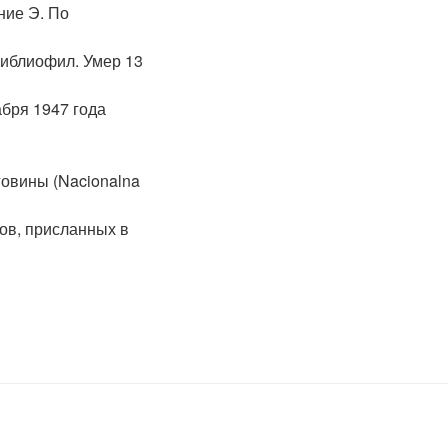
ние Э. По
библиофил. Умер 13
абря 1947 года
овины (Nacionalna
ов, присланных в