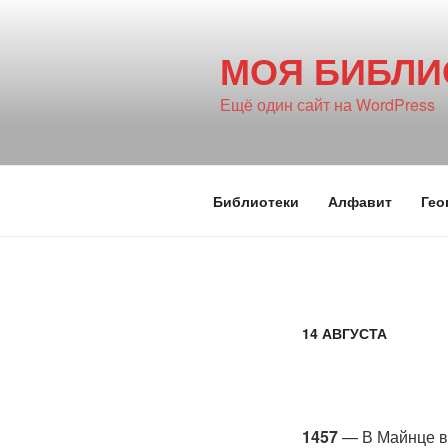
Перейти
к
МОЯ БИБЛИ
содержимому
Ещё один сайт на WordPress
Библиотеки
Алфавит
Гео
14 АВГУСТА
1457
— В Майнце в