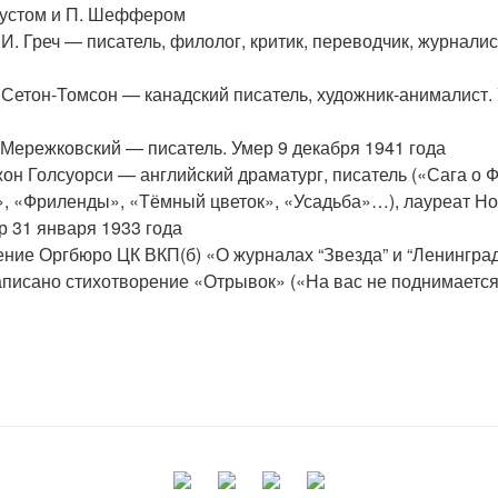
аустом и П. Шеффером
И. Греч — писатель, филолог, критик, переводчик, журналис
Сетон-Томсон — канадский писатель, художник-анималист. 
Мережковский — писатель. Умер 9 декабря 1941 года
н Голсуорси — английский драматург, писатель («Сага о Ф
, «Фриленды», «Тёмный цветок», «Усадьба»…), лауреат Н
р 31 января 1933 года
ие Оргбюро ЦК ВКП(б) «О журналах “Звезда” и “Ленингра
писано стихотворение «Отрывок» («На вас не поднимаетс