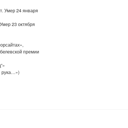
т. Умер 24 января
Умер 23 октября
орсайтах»,
обелевской премии
д”»
я рука…»)