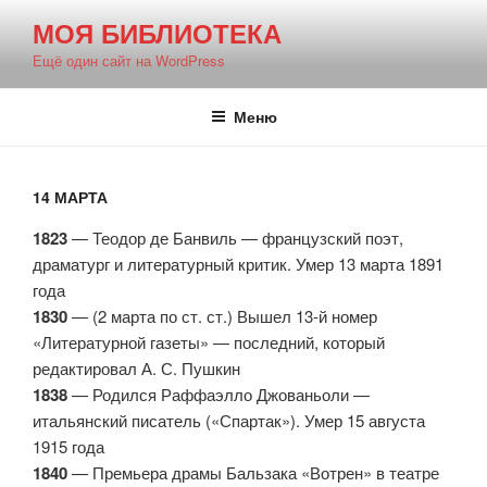
Перейти
МОЯ БИБЛИОТЕКА
к
Ещё один сайт на WordPress
содержимому
Меню
14 МАРТА
1823
— Теодор де Банвиль — французский поэт,
драматург и литературный критик. Умер 13 марта 1891
года
1830
— (2 марта по ст. ст.) Вышел 13-й номер
«Литературной газеты» — последний, который
редактировал А. С. Пушкин
1838
— Родился Раффаэлло Джованьоли —
итальянский писатель («Спартак»). Умер 15 августа
1915 года
1840
— Премьера драмы Бальзака «Вотрен» в театре