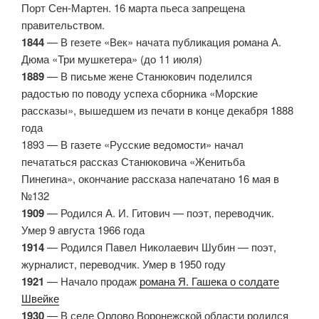
Порт Сен-Мартен. 16 марта пьеса запрещена
правительством.
1844
— В гезете «Век» начата публикация романа А.
Дюма «Три мушкетера» (до 11 июля)
1889
— В письме жене Станюкович поделился
радостью по поводу успеха сборника «Морские
рассказы», вышедшем из печати в конце декабря 1888
года
1893 — В газете «Русские ведомости» начал
печататься рассказ Станюковича «Женитьба
Пинегина», окончание рассказа напечатано 16 мая в
№132
1909
— Родился А. И. Гитович — поэт, переводчик.
Умер 9 августа 1966 года
1914
— Родился Павел Николаевич Шубин — поэт,
журналист, переводчик. Умер в 1950 году
1921
— Начало продаж
романа Я. Гашека о солдате
Швейке
1930
— В селе Орлово Воронежской области родился