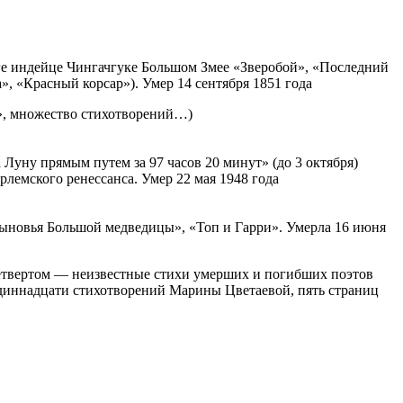
ге индейце Чингачгуке Большом Змее «Зверобой», «Последний
 «Красный корсар»). Умер 14 сентября 1851 года
и», множество стихотворений…)
Луну прямым путем за 97 часов 20 минут» (до 3 октября)
лемского ренессанса. Умер 22 мая 1948 года
ыновья Большой медведицы», «Топ и Гарри». Умерла 16 июня
четвертом — неизвестные стихи умерших и погибших поэтов
одиннадцати стихотворений Марины Цветаевой, пять страниц