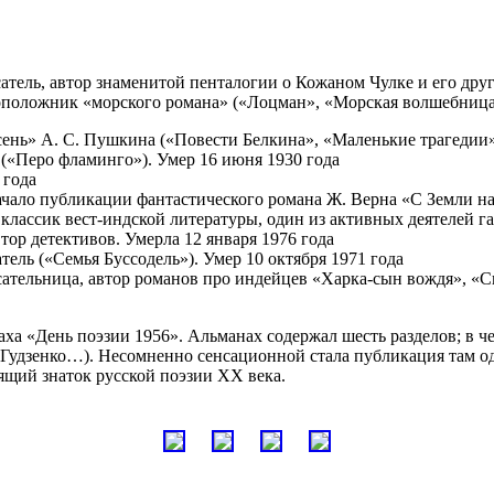
ель, автор знаменитой пенталогии о Кожаном Чулке и его дру
положник «морского романа» («Лоцман», «Морская волшебница»,
осень» А. С. Пушкина («Повести Белкина», «Маленькие трагеди
(«Перо фламинго»). Умер 16 июня 1930 года
 года
ало публикации фантастического романа Ж. Верна «С Земли на 
лассик вест-индской литературы, один из активных деятелей гар
ор детективов. Умерла 12 января 1976 года
ль («Семья Буссодель»). Умер 10 октября 1971 года
тельница, автор романов про индейцев «Харка-сын вождя», «С
ха «День поэзии 1956». Альманах содержал шесть разделов; в 
и Гудзенко…). Несомненно сенсационной стала публикация там 
ящий знаток русской поэзии XX века.