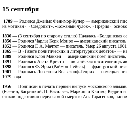
15 сентября
1789
— Родился Джеймс Фенимор-Купер — американский писат
из могикан», «Следопыт», «Кожаный чулок», «Прерия», осново
1830
— (3 сентября по старому стилю) Началась «Болдинская 
1850
— Родился Чарльз Керк Монро — американский писатель 
1852
— Родился Г. А. Мачтет — писатель. Умер 26 августа 1901
1865
— В «Газете политических и литературных дебатов» — нач
1889
— Родился Клод Маккей — американский поэт, писатель, к
1891
— Родилась Агата Кристи — английская писательница, авт
1898
— Родился Ф. Эриа (Раймон Пейель) — французский писате
1901
— Родилась Лизелотта Вельскопф-Генрих — намецкая писа
1979 года
1956
— Подписан в печать первый выпуск московского альмана
(Есенин, Багрицкий, П. Васильев, Маркиш и Квитко, Кедрин 
стихов подготовил перед самой смертью Ан. Тарасенков, насто