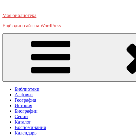
Перейти
к
Моя библиотека
содержимому
Ещё один сайт на WordPress
Библиотеки
Алфавит
География
История
Биографии
Серии
Каталог
Воспоминания
Календарь