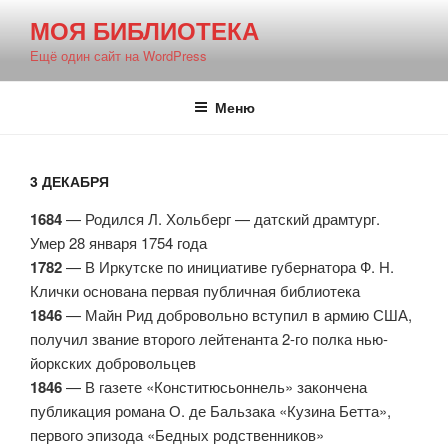
Перейти
МОЯ БИБЛИОТЕКА
к
Ещё один сайт на WordPress
содержимому
Меню
3 ДЕКАБРЯ
1684
— Родился Л. Хольберг — датский драмтург.
Умер 28 января 1754 года
1782
— В Иркутске по инициативе губернатора Ф. Н.
Клички основана первая публичная библиотека
1846
— Майн Рид добровольно вступил в армию США,
получил звание второго лейтенанта 2-го полка нью-
йоркских добровольцев
1846
— В газете «Конститюсьоннель» закончена
публикация романа О. де Бальзака «Кузина Бетта»,
первого эпизода «Бедных родственников»