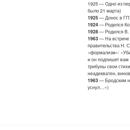
1925 — Одно из пе
было 21 марта)
1925
— Донос в ГПУ
1924
— Родился Коб
1928
— Родился В. 
1963
— На встрече 
правительства Н. С
«формализм»: «Уби
и он подпишет вам 
трибуны свои стих
неадекватен, вино
1963
— Бродским н
уснул…»)