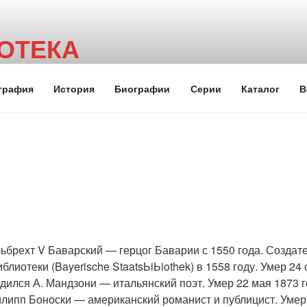
ОТЕКА
графия
История
Биографии
Серии
Каталог
В
брехт V Баварский — герцог Баварии с 1550 года. Создат
блиотеки (Bayerische StaatsЬiЬiothek) в 1558 году. Умер 24
ился А. Мандзони — итальянский поэт. Умер 22 мая 1873 
ипп Боноски — американский романист и публицист. Умер 