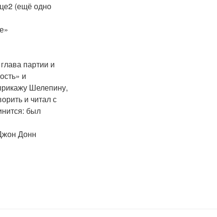
це2 (ещё одно
це»
глава партии и
ость» и
 прикажу Шелепину,
орить и читал с
инится: был
Джон Донн