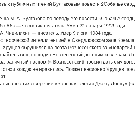
рвых публичных чтений Булгаковым повести 2Собачье серд
 на М. А. Булгакова по поводу его повести «Собачье серд
о Абэ — японский писатель. Умер 22 января 1993 года
А. Чивилихин — писатель. Умер 9 июня 1984 года
с творческой интеллигенцией в Свердловском зале Кремля 
. Хрущев обрушился на поэта Вознесенского за «непартийн
райтесь вон, господин Вознесенский, к своим хозяевам. Я
заграничный паспорт!» Вознесенский просил дать ему догов
и; стихи вождю не нравились. Позже пенсионер Хрущев пов
ват
аписано стихотворение «Большая элегия Джону Донну» («