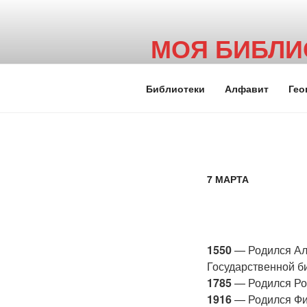
Перейти
к
МОЯ БИБЛИ
содержимому
Ещё один сайт на WordPress
Библиотеки
Алфавит
Гео
7 МАРТА
1550
— Родился Аль
Государственной­ би
1785
— Родился Род
1916
— Родился Фил